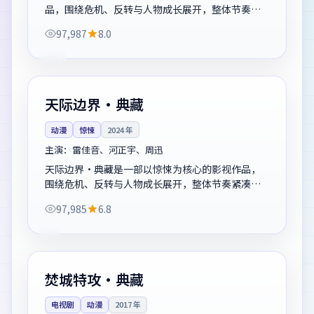
品，围绕危机、反转与人物成长展开，整体节奏紧
凑，值得推荐观看。
97,987
8.0
155分钟
杜比
中国
天际边界·典藏
动漫
惊悚
2024
年
主演：
雷佳音、河正宇、周迅
天际边界·典藏是一部以惊悚为核心的影视作品，
围绕危机、反转与人物成长展开，整体节奏紧凑，
值得推荐观看。
97,985
6.8
110分钟
4K
英国
焚城特攻·典藏
电视剧
动漫
2017
年