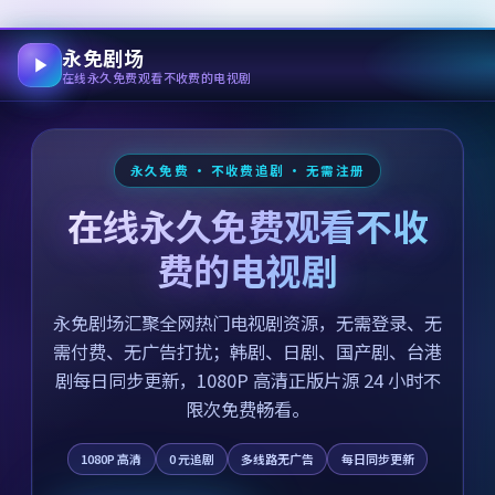
永免剧场
在线永久免费观看不收费的电视剧
永久免费 · 不收费追剧 · 无需注册
在线永久免费观看不收
费的电视剧
永免剧场汇聚全网热门电视剧资源，无需登录、无
需付费、无广告打扰；韩剧、日剧、国产剧、台港
剧每日同步更新，1080P 高清正版片源 24 小时不
限次免费畅看。
1080P 高清
0 元追剧
多线路无广告
每日同步更新