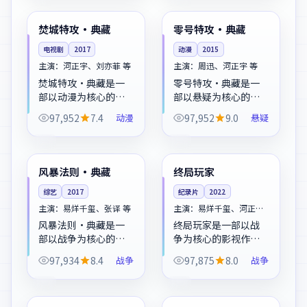
凑，值得推荐观看。
值得推荐观看。
英国
韩国
焚城特攻·典藏
零号特攻·典藏
电视剧
2017
动漫
2015
主演：
河正宇、刘亦菲 等
主演：
周迅、河正宇 等
焚城特攻·典藏是一
零号特攻·典藏是一
部以动漫为核心的影
部以悬疑为核心的影
视作品，围绕危机、
视作品，围绕危机、
97,952
7.4
动漫
97,952
9.0
悬疑
反转与人物成长展
反转与人物成长展
开，整体节奏紧凑，
开，整体节奏紧凑，
88:54
99:11
高分
杜比
值得推荐观看。
值得推荐观看。
美国
英国
风暴法则·典藏
终局玩家
综艺
2017
纪录片
2022
主演：
易烊千玺、张译 等
主演：
易烊千玺、河正宇
等
风暴法则·典藏是一
终局玩家是一部以战
部以战争为核心的影
争为核心的影视作
视作品，围绕危机、
品，围绕危机、反转
97,934
8.4
战争
97,875
8.0
战争
反转与人物成长展
与人物成长展开，整
开，整体节奏紧凑，
体节奏紧凑，值得推
99:53
99:21
独播
院线
值得推荐观看。
荐观看。