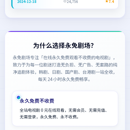
2024-12-18
24,756
7.4
为什么选择永免剧场？
永免剧场专注「
在线永久免费观看不收费的电视剧
」，
致力于为每一位剧迷打造无负担、无广告、无套路的纯
净追剧体验，韩剧、日剧、国产剧、台港剧一站全收，
每天 24 小时永久免费畅享。
永久免费不收费
全站电视剧 0 元在线观看，无需会员、无需充值、
无需登录，永久免费、永不收费。