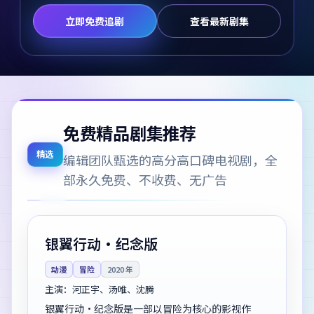
立即免费追剧
查看最新剧集
免费精品剧集推荐
精选
编辑团队甄选的高分高口碑电视剧，全
部永久免费、不收费、无广告
166分钟
高分
英国
银翼行动·纪念版
动漫
冒险
2020
年
主演：
河正宇、汤唯、沈腾
银翼行动·纪念版是一部以冒险为核心的影视作