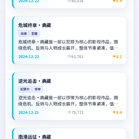
2024-12-22
45,028
6.4
完结
美国
NEW
危城终章·典藏
动漫
犯罪
危城终章·典藏是一部以犯罪为核心的影视作品，围
绕危机、反转与人物成长展开，整体节奏紧凑，值得
推荐观看。
2024-12-22
63,761
6.2
4K
中国
NEW
逆光追击·典藏
纪录片
惊悚
逆光追击·典藏是一部以惊悚为核心的影视作品，围
绕危机、反转与人物成长展开，整体节奏紧凑，值得
推荐观看。
2024-12-21
79,772
8.4
4K
中国
NEW
南港远征·典藏